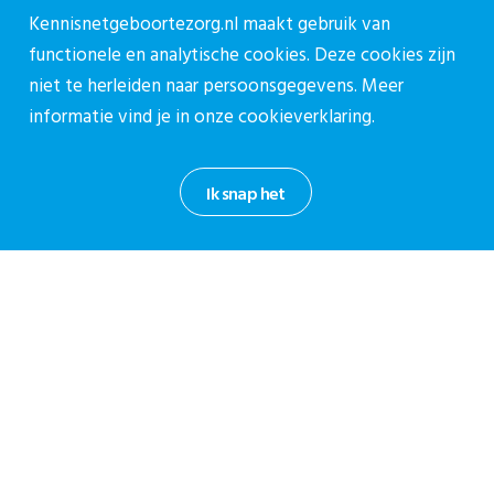
Contact
Kennisnetgeboortezorg.nl maakt gebruik van
Contactpagina
functionele en analytische cookies. Deze cookies zijn
030-27 39 786
niet te herleiden naar persoonsgegevens. Meer
informatie vind je in onze
cookieverklaring.
cpz@stichtingcpz.nl
Mercatorlaan 1200, 3528 BL Utrecht
Ik snap het
Blijf op de hoogte
Meld je aan voor onze nieuwsbrief.
Aanmelden nieuwsbrief