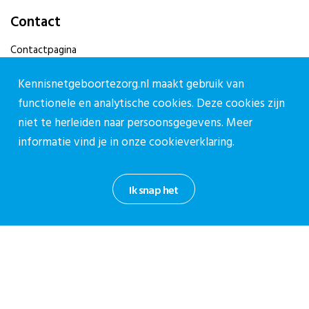
Contact
Contactpagina
030-27 39 786
Kennisnetgeboortezorg.nl maakt gebruik van
cpz@stichtingcpz.nl
functionele en analytische cookies. Deze cookies zijn
Mercatorlaan 1200, 3528 BL Utrecht
niet te herleiden naar persoonsgegevens. Meer
informatie vind je in onze
cookieverklaring.
Blijf op de hoogte
Meld je aan voor onze nieuwsbrief.
Ik snap het
Aanmelden nieuwsbrief